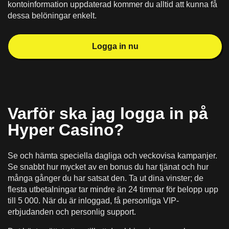
kontoinformation uppdaterad kommer du alltid att kunna få
dessa belöningar enkelt.
Logga in nu
Varför ska jag logga in på
Hyper Casino?
Se och hämta speciella dagliga och veckovisa kampanjer.
Se snabbt hur mycket av en bonus du har tjänat och hur
många gånger du har satsat den. Ta ut dina vinster; de
flesta utbetalningar tar mindre än 24 timmar för belopp upp
till 5 000. När du är inloggad, få personliga VIP-
erbjudanden och personlig support.