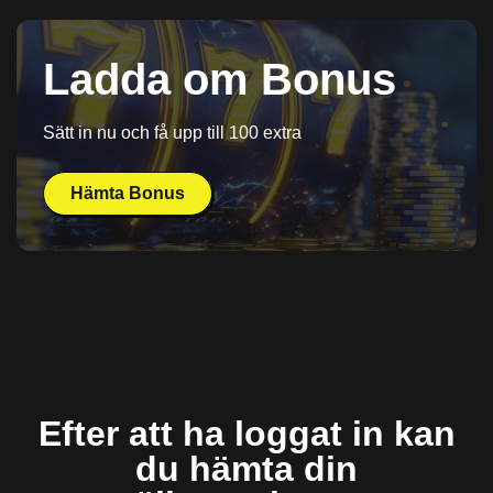
Ladda om Bonus
Sätt in nu och få upp till 100 extra
Hämta Bonus
Efter att ha loggat in kan
du hämta din