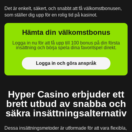
Det är enkelt, säkert, och snabbt att få välkomstbonusen,
som ställer dig upp för en rolig tid på kasinot.
Hämta din välkomstbonus
Logga in nu för att få upp till 100 bonus på din första
insättning och börja spela dina favoritspel direkt.
Logga in och göra anspråk
Hyper Casino erbjuder ett
brett utbud av snabba och
säkra insättningsalternativ
Dessa insättningsmetoder är utformade för att vara flexibla,