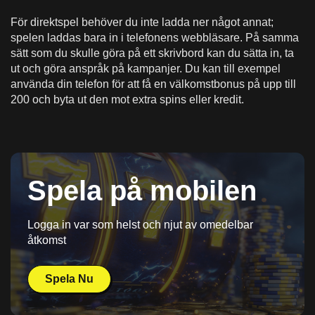
För direktspel behöver du inte ladda ner något annat;
spelen laddas bara in i telefonens webbläsare. På samma
sätt som du skulle göra på ett skrivbord kan du sätta in, ta
ut och göra anspråk på kampanjer. Du kan till exempel
använda din telefon för att få en välkomstbonus på upp till
200 och byta ut den mot extra spins eller kredit.
Spela på mobilen
Logga in var som helst och njut av omedelbar
åtkomst
Spela Nu