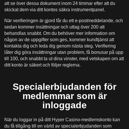
att se över dessa dokument inom 24 timmar efter att du
skickat dem via ditt kontos säkra instrumentpanel.
När verifieringen är gjord får du ett e-postmeddelande, och
sedan kommer insättningar och uttag över 200 att
behandlas snabbt. Om du behöver mer information om
någon av de uppgifter som ges, kommer kundtjänst att
kontakta dig och leda dig genom nästa steg. Verifiering
låter dig göra insättningar utan problem, få bonusar på upp
till 100, och snabbt ta ut dina vinster, med vetskapen om att
ditt konto är säkert och följer reglerna.
Specialerbjudanden för
medlemmar som är
inloggade
När du loggar in på ditt Hyper Casino-medlemskonto kan
du få tillgång till en värld av specialerbjudanden som