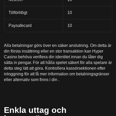
Tillförlitligt
10
Paysafecard
10
Alla betalningar görs över en säker anslutning. Om detta är
din första insättning eller en stor transaktion kan Hyper
Casino behöva verifiera din identitet innan du låter dig
sätta in pengar. För att hålla spelet säkert för alla spelare är
detta steg lätt att göra. Kontrollera kassörsektionen efter
inloggning för att få mer information om betalningsgränser
eller alternativ som finns i din .
Enkla uttag och