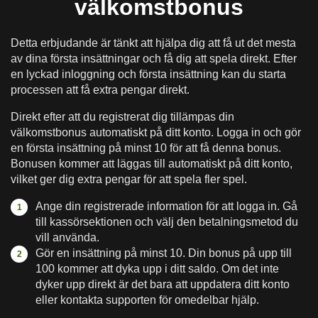
välkomstbonus
Detta erbjudande är tänkt att hjälpa dig att få ut det mesta
av dina första insättningar och få dig att spela direkt. Efter
en lyckad inloggning och första insättning kan du starta
processen att få extra pengar direkt.
Direkt efter att du registrerat dig tillämpas din
välkomstbonus automatiskt på ditt konto. Logga in och gör
en första insättning på minst 10 för att få denna bonus.
Bonusen kommer att läggas till automatiskt på ditt konto,
vilket ger dig extra pengar för att spela fler spel.
Ange din registrerade information för att logga in. Gå
till kassörsektionen och välj den betalningsmetod du
vill använda.
Gör en insättning på minst 10. Din bonus på upp till
100 kommer att dyka upp i ditt saldo. Om det inte
dyker upp direkt är det bara att uppdatera ditt konto
eller kontakta supporten för omedelbar hjälp.