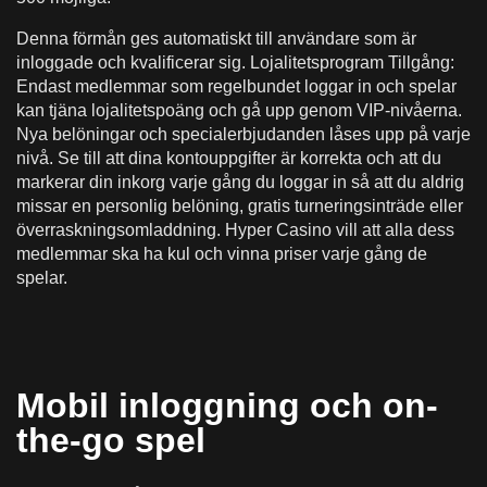
Denna förmån ges automatiskt till användare som är
inloggade och kvalificerar sig. Lojalitetsprogram Tillgång:
Endast medlemmar som regelbundet loggar in och spelar
kan tjäna lojalitetspoäng och gå upp genom VIP-nivåerna.
Nya belöningar och specialerbjudanden låses upp på varje
nivå. Se till att dina kontouppgifter är korrekta och att du
markerar din inkorg varje gång du loggar in så att du aldrig
missar en personlig belöning, gratis turneringsinträde eller
överraskningsomladdning. Hyper Casino vill att alla dess
medlemmar ska ha kul och vinna priser varje gång de
spelar.
Mobil inloggning och on-
the-go spel