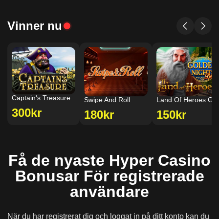
Vinner nu
Captain's Treasure
Swipe And Roll
Land Of Heroes 
300kr
180kr
150kr
Få de nyaste Hyper Casino
Bonusar För registrerade
användare
När du har registrerat dig och loggat in på ditt konto kan du