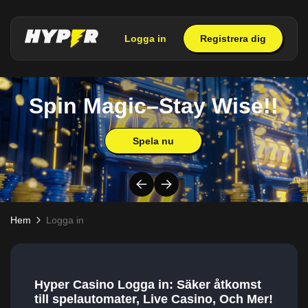
Logga in
Registrera dig
Spin Magic–Stay Wise!!
Spela nu
Hem
Logga in
Hyper Casino Logga in: Säker åtkomst
till spelautomater, Live Casino, Och Mer!