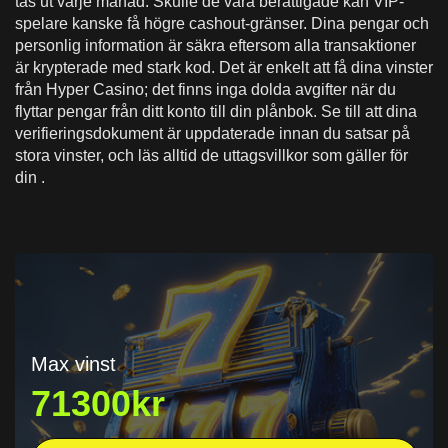
tas ut varje månad. Skulle de vara berättigade kan VIP-
spelare kanske få högre cashout-gränser. Dina pengar och
personlig information är säkra eftersom alla transaktioner
är krypterade med stark kod. Det är enkelt att få dina vinster
från Hyper Casino; det finns inga dolda avgifter när du
flyttar pengar från ditt konto till din plånbok. Se till att dina
verifieringsdokument är uppdaterade innan du satsar på
stora vinster, och läs alltid de uttagsvillkor som gäller för
din .
Max vinst
71300kr