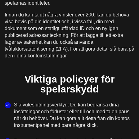
spelarnas identiteter.
Innan du kan ta ut några vinster över 200, kan du behöva
visa bevis på din identitet och, i vissa fall, din med
dokument som en statligt utfärdad ID och en nyligen
publicerad adressanteckning. För att lägga till ett extra
lager av säkerhet kan du också använda
tvåfaktorsautentisering (2FA). För att göra detta, slå bara på
den i dina kontoinställningar.
Viktiga policyer för
spelarskydd
Självuteslutningsverktyg: Du kan begränsa dina
insättningar och förluster eller till och med ta en paus
när du behöver. Du kan göra allt detta från din kontos
instrumentpanel med bara några klick.