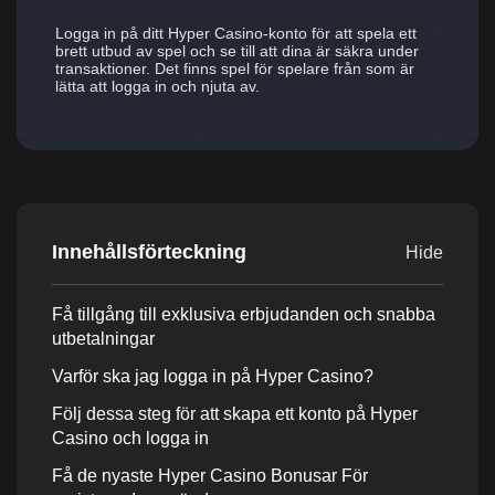
Logga in på ditt Hyper Casino-konto för att spela ett
brett utbud av spel och se till att dina är säkra under
transaktioner. Det finns spel för spelare från som är
lätta att logga in och njuta av.
Innehållsförteckning
Hide
Få tillgång till exklusiva erbjudanden och snabba
utbetalningar
Varför ska jag logga in på Hyper Casino?
Följ dessa steg för att skapa ett konto på Hyper
Casino och logga in
Få de nyaste Hyper Casino Bonusar För