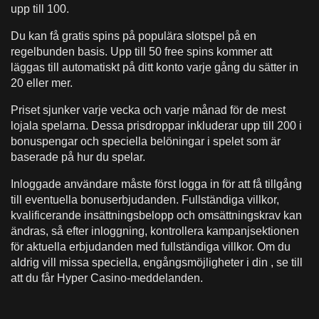
upp till 100.
Du kan få gratis spins på populära slotspel på en
regelbunden basis. Upp till 50 free spins kommer att
läggas till automatiskt på ditt konto varje gång du sätter in
20 eller mer.
Priset sjunker varje vecka och varje månad för de mest
lojala spelarna. Dessa prisdroppar inkluderar upp till 200 i
bonuspengar och speciella belöningar i spelet som är
baserade på hur du spelar.
Inloggade användare måste först logga in för att få tillgång
till eventuella bonuserbjudanden. Fullständiga villkor,
kvalificerande insättningsbelopp och omsättningskrav kan
ändras, så efter inloggning, kontrollera kampanjsektionen
för aktuella erbjudanden med fullständiga villkor. Om du
aldrig vill missa speciella, engångsmöjligheter i din , se till
att du får Hyper Casino-meddelanden.